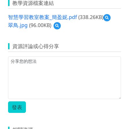
教學資源檔案連結
智慧學習教室教案_簡盈妮.pdf
(338.26KB)
預
覽
翠鳥.jpg
(96.00KB)
預
智
覽
慧
翠
學
鳥.jpg
習
資源評論或心得分享
教
室
教
案
_
簡
盈
妮.pdf
發表