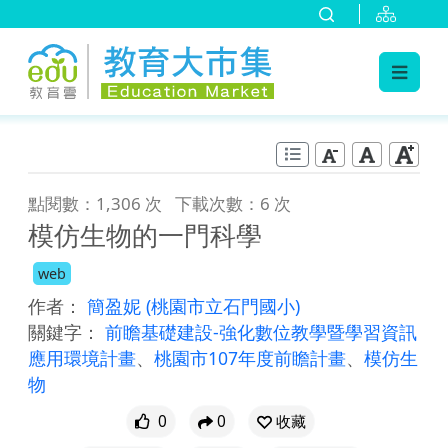
:::
跳到主要內容
:::
點閱數：1,306 次
下載次數：6 次
模仿生物的一門科學
web
作者：
簡盈妮
(桃園市立石門國小)
關鍵字：
前瞻基礎建設-強化數位教學暨學習資訊
應用環境計畫
、
桃園市107年度前瞻計畫
、
模仿生
物
0
0
收藏