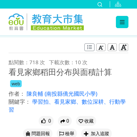
:::
跳到主要內容
:::
點閱數：718 次
下載次數：10 次
看見家鄉稻田分布與面積計算
web
作者：
陳良輔
(南投縣僑光國民小學)
關鍵字：
學習拍、看見家鄉、數位深耕、行動學
習
0
0
收藏
問題回報
檢舉
加入追蹤