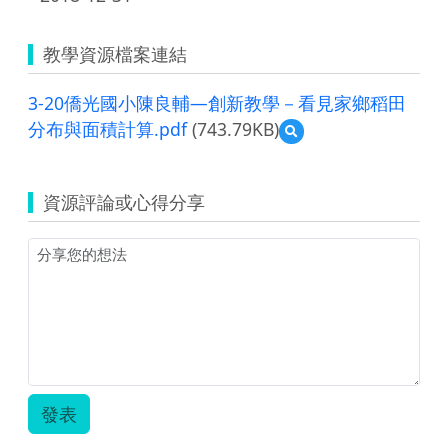
教學資源檔案連結
3-20僑光國小陳良輔—創新教學－看見家鄉稻田
分布與面積計算.pdf
(743.79KB)
預
覽
3-
20
資源評論或心得分享
僑
光
國
小
陳
良
輔
—
創
新
教
發表
學
－