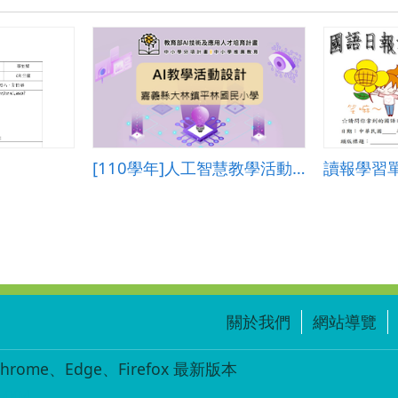
[110學年]人工智慧教學活動設計―嘉義縣大林鎮平林國民小學
讀報學習
關於我們
網站導覽
ome、Edge、Firefox 最新版本
-004