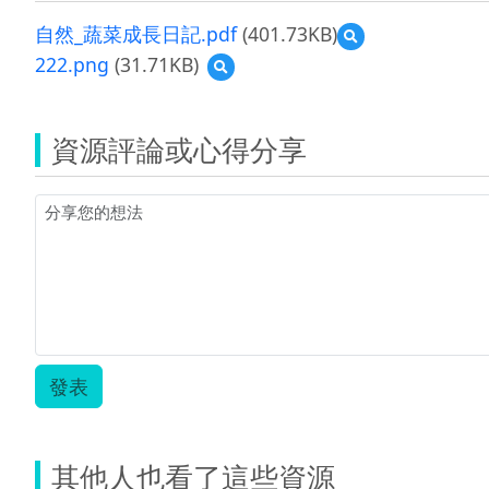
自然_蔬菜成長日記.pdf
(401.73KB)
預
覽
222.png
(31.71KB)
預
自
覽
然
222.png
_
蔬
資源評論或心得分享
菜
成
長
日
記.pdf
發表
其他人也看了這些資源