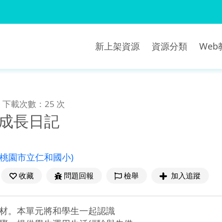
新上架資源
資源分類
We
下載次數：25 次
菜成長日記
(桃園市立仁和國小)
收藏
問題回報
檢舉
加入追蹤
材。本單元將和學生一起認識
