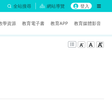
全站搜尋
網站導覽
登入
b教學資源
教育電子書
教育APP
教育媒體影音