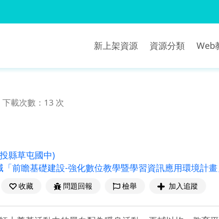
新上架資源
資源分類
We
下載次數：13 次
南投縣草屯國中)
減「前瞻基礎建設-強化數位教學暨學習資訊應用環境計畫
收藏
問題回報
檢舉
加入追蹤