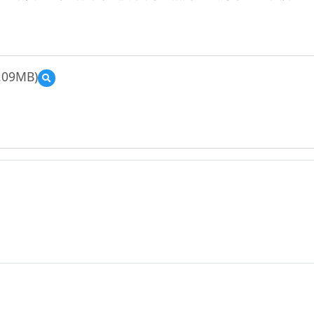
.09MB)
預
覽
1-
34
草
屯
國
中
李
貞
宜
—
輔
助
教
學
—
整