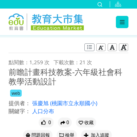
:::
跳到主要內容
:::
點閱數：1,259 次
下載次數：21 次
前瞻計畫科技教案-六年級社會科
教學活動設計
web
提供者：
張慶旭
(桃園市立永順國小)
關鍵字：
人口分布
0
0
收藏
問題回報
檢舉
加入追蹤