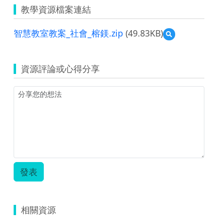
教學資源檔案連結
智慧教室教案_社會_榕鎂.zip
(49.83KB)
預
覽
智
慧
資源評論或心得分享
教
室
教
案
_
社
會
_
榕
鎂.zip
發表
相關資源