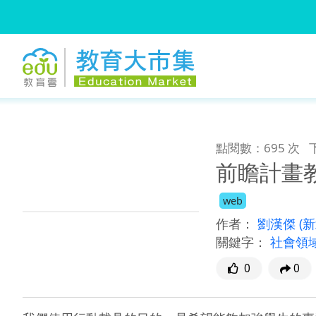
:::
跳到主要內容
:::
點閱數：695 次
前瞻計畫教
web
作者：
劉漢傑
(
關鍵字：
社會領
0
0