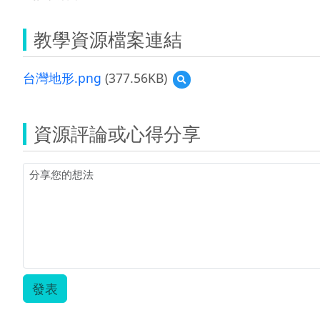
教學資源檔案連結
台灣地形.png
(377.56KB)
預
覽
台
灣
資源評論或心得分享
地
形.png
發表