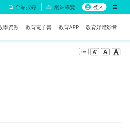
全站搜尋
網站導覽
登入
b教學資源
教育電子書
教育APP
教育媒體影音