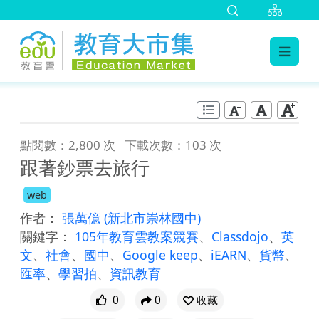
:::
跳到主要內容
:::
點閱數：2,800 次
下載次數：103 次
跟著鈔票去旅行
web
作者：
張萬億
(新北市崇林國中)
關鍵字：
105年教育雲教案競賽
、
Classdojo
、
英
文
、
社會
、
國中
、
Google keep
、
iEARN
、
貨幣
、
匯率
、
學習拍
、
資訊教育
0
0
收藏