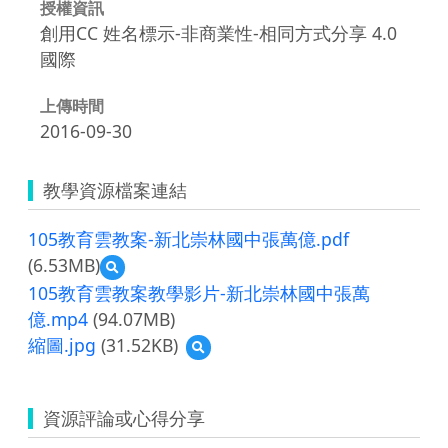
授權資訊
創用CC 姓名標示-非商業性-相同方式分享 4.0
國際
上傳時間
2016-09-30
教學資源檔案連結
105教育雲教案-新北崇林國中張萬億.pdf
(6.53MB)
預
覽
105教育雲教案教學影片-新北崇林國中張萬
105
億.mp4
(94.07MB)
教
縮圖.jpg
(31.52KB)
育
預
雲
覽
教
縮
案-
圖.jpg
資源評論或心得分享
新
北