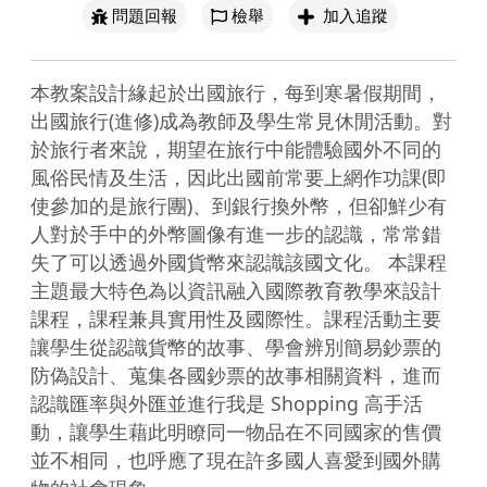
問題回報
檢舉
加入追蹤
本教案設計緣起於出國旅行，每到寒暑假期間，
出國旅行(進修)成為教師及學生常見休閒活動。對
於旅行者來說，期望在旅行中能體驗國外不同的
風俗民情及生活，因此出國前常要上網作功課(即
使參加的是旅行團)、到銀行換外幣，但卻鮮少有
人對於手中的外幣圖像有進一步的認識，常常錯
失了可以透過外國貨幣來認識該國文化。 本課程
主題最大特色為以資訊融入國際教育教學來設計
課程，課程兼具實用性及國際性。課程活動主要
讓學生從認識貨幣的故事、學會辨別簡易鈔票的
防偽設計、蒐集各國鈔票的故事相關資料，進而
認識匯率與外匯並進行我是 Shopping 高手活
動，讓學生藉此明瞭同一物品在不同國家的售價
並不相同，也呼應了現在許多國人喜愛到國外購