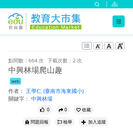
:::
跳到主要內容
:::
點閱數：664 次
下載次數：2 次
中興林場爬山趣
web
作者：
王學仁
(臺南市海東國小)
關鍵字：
中興林場
0
0
收藏
問題回報
檢舉
加入追蹤