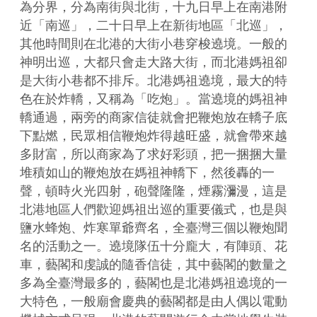
為分界，分為南街與北街，十九日早上在南港附
近「南巡」，二十日早上在新街地區「北巡」，
其他時間則在北港的大街小巷穿梭遶境。一般的
神明出巡，大都只會走大路大街，而北港媽祖卻
是大街小巷都不排斥。北港媽祖遶境，最大的特
色在於炸轎，又稱為「吃炮」。當遶境的媽祖神
轎通過，兩旁的商家信徒就會把鞭炮放在轎子底
下點燃，民眾相信鞭炮炸得越旺盛，就會帶來越
多財富，所以商家為了求好彩頭，把一捆捆大量
堆積如山的鞭炮放在媽祖神轎下，然後轟的一
聲，頓時火光四射，砲聲隆隆，煙霧瀰漫，這是
北港地區人們歡迎媽祖出巡的重要儀式，也是與
鹽水蜂炮、炸寒單爺齊名，全臺灣三個以鞭炮聞
名的活動之一。遶境隊伍十分龐大，有陣頭、花
車，藝閣和虔誠的隨香信徒，其中藝閣的數量之
多為全臺灣最多的，藝閣也是北港媽祖遶境的一
大特色，一般廟會慶典的藝閣都是由人偶以電動