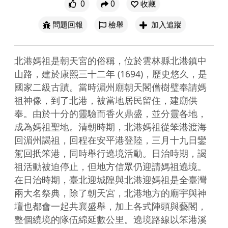
0
0
收藏
問題回報
檢舉
加入追蹤
北港媽祖是朝天宮的俗稱，位於雲林縣北港鎮中
山路，建於康熙三十二年 (1694)，歷史悠久，是
國家二級古蹟。當時湄州廟朝天閣僧樹璧奉請媽
祖神像，到了北港，被當地居民留住，建廟供
奉。由於十分的靈驗而香火鼎盛，並分靈各地，
成為媽祖聖地。清朝時期，北港媽祖從笨港渡海
回湄州謁祖，回程在安平港登陸，三月十九日鑾
駕回扺笨港，同時舉行遶境活動。日治時期，謁
祖活動被迫停止，但地方信眾仍迎請媽祖遶境。
在日治時期，臺北迎城隍與北港迎媽祖是全臺灣
兩大名祭典，除了朝天宮，北港地方的廟宇與神
壇也都會一起共襄盛舉，加上各式陣頭與藝閣，
整個繞境的隊伍綿延數公里。遶境路線以笨港溪