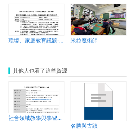
h;時光廊道
環境、家庭教育議題-我在圖書館的一天
米粒魔術師
其他人也看了這些資源
台灣原住民
社會領域教學與學習應用「資訊科技」教案
名勝與古蹟