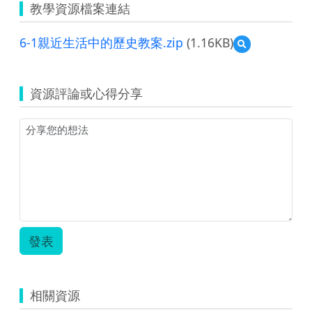
教學資源檔案連結
6-1親近生活中的歷史教案.zip
(1.16KB)
預
覽
6-
1
資源評論或心得分享
親
近
生
活
中
的
歷
史
教
案.zip
發表
相關資源