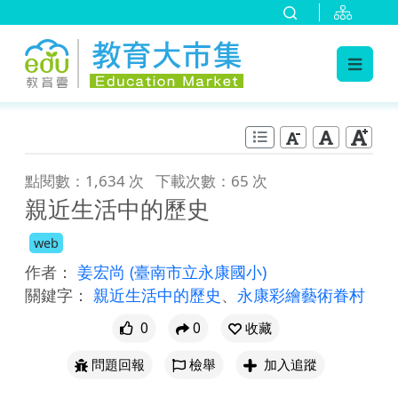
:::
跳到主要內容
:::
點閱數：1,634 次
下載次數：65 次
親近生活中的歷史
web
作者：
姜宏尚
(臺南市立永康國小)
關鍵字：
親近生活中的歷史
、
永康彩繪藝術眷村
0
0
收藏
問題回報
檢舉
加入追蹤