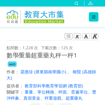
:::
跳到主要內容
:::
點閱數：1,228 次
下載次數：125 次
數學∕重量∕超重藥丸秤一秤1
web
作者：
梁惠珍
(屏東縣南華國小)
、
柳賢
(高雄師
大)
提供者：
教育部科學教育學習網
(教育部)
關鍵字：
重量
、
單位轉換
、
秤面
、
普遍單位
、
曹
沖秤象
、
真假黃金
、
秤重遊戲
、
超重藥丸