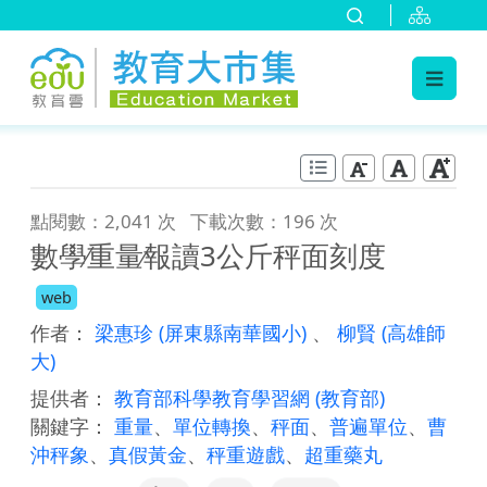
:::
跳到主要內容
:::
點閱數：2,041 次
下載次數：196 次
數學∕重量∕報讀3公斤秤面刻度
web
作者：
梁惠珍
(屏東縣南華國小)
、
柳賢
(高雄師
大)
提供者：
教育部科學教育學習網
(教育部)
關鍵字：
重量
、
單位轉換
、
秤面
、
普遍單位
、
曹
沖秤象
、
真假黃金
、
秤重遊戲
、
超重藥丸