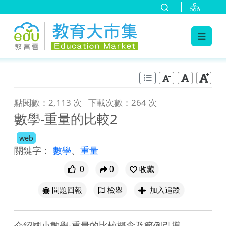
:::
跳到主要內容
:::
點閱數：2,113 次
下載次數：264 次
數學-重量的比較2
web
關鍵字：
數學
、
重量
0
0
收藏
問題回報
檢舉
加入追蹤
介紹國小數學-重量的比較概念及範例引導