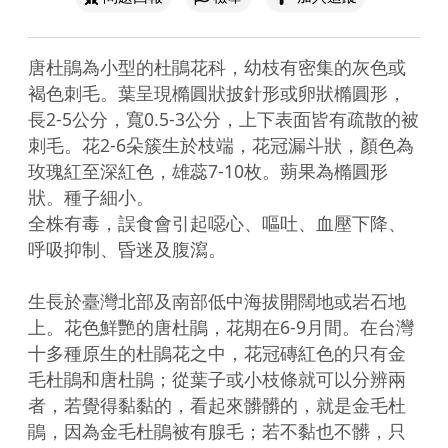
唐杜鵑為小型的杜鵑花科，幼枝有密集的灰色或
褐色刺毛。葉呈現橢圓狀披針形或卵狀橢圓形，
長2-5公分，寬0.5-3公分，上下表面皆有疏散的被
刺毛。花2-6朵簇生於枝端，花冠漏斗狀，顏色為
玫瑰紅至深紅色，雄蕊7-10枚。蒴果為橢圓形
狀。種子細小。

全株有毒，誤食會引起噁心、嘔吐、血壓下降、
呼吸抑制、昏迷及腹瀉。

生長於臺灣北部及南部低中海拔開闊地或岩石地
上。花色鮮艷的唐杜鵑，花期在6-9月間。在台灣
十多種原生的杜鵑花之中，花冠磚紅色的只有金
毛杜鵑和唐杜鵑；從葉子或小枝條就可以分辨兩
者，若覺得黏黏的，看起來髒髒的，就是金毛杜
鵑，因為金毛杜鵑被有腺毛；若不黏也不髒，只