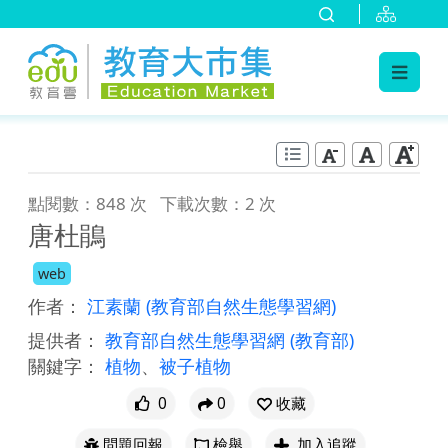
:::
跳到主要內容
:::
點閱數：848 次
下載次數：2 次
唐杜鵑
web
作者：
江素蘭
(教育部自然生態學習網)
提供者：
教育部自然生態學習網
(教育部)
關鍵字：
植物
、
被子植物
0
0
收藏
問題回報
檢舉
加入追蹤