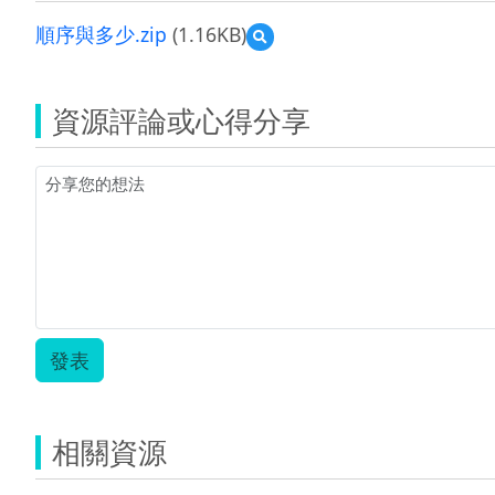
順序與多少.zip
(1.16KB)
預
覽
順
序
資源評論或心得分享
與
多
少.zip
發表
相關資源