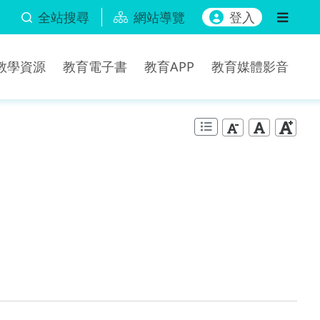
全站搜尋
網站導覽
登入
b教學資源
教育電子書
教育APP
教育媒體影音