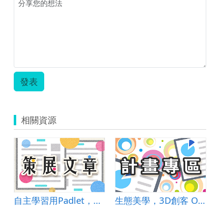
學
習
單.zip
發表
相關資源
自主學習用Padlet，師生互動不會累
生態美學，3D創客 Old is New