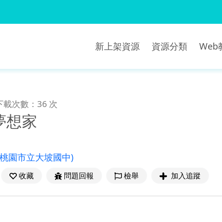
新上架資源
資源分類
We
下載次數：36 次
夢想家
(桃園市立大坡國中)
收藏
問題回報
檢舉
加入追蹤