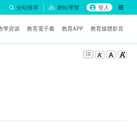
全站搜尋
網站導覽
登入
b教學資源
教育電子書
教育APP
教育媒體影音