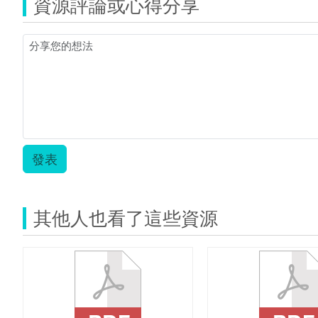
資源評論或心得分享
黑
夢
板.jpg
想
家.zip
發表
其他人也看了這些資源