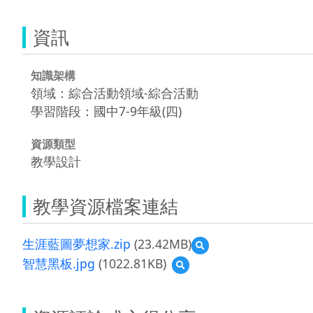
資訊
知識架構
領域：綜合活動領域-綜合活動
學習階段：國中7-9年級(四)
資源類型
教學設計
教學資源檔案連結
生涯藍圖夢想家.zip
(23.42MB)
預
覽
智慧黑板.jpg
(1022.81KB)
預
生
覽
涯
智
藍
慧
圖