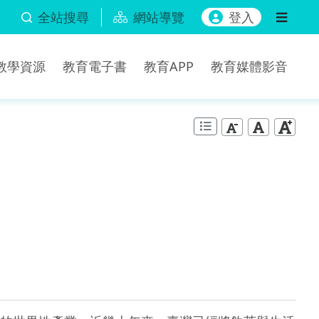
全站搜尋
網站導覽
登入
b教學資源
教育電子書
教育APP
教育媒體影音