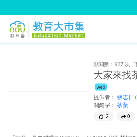
:::
跳到主要內容
:::
點閱數：927 次
大家來找
web
提供者：
張志仁
關鍵字：
茶葉
2
0