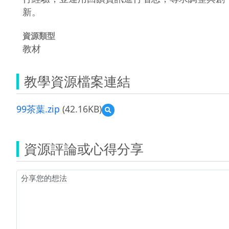
新。
資源類型
教材
教學資源檔案連結
99茶葉.zip
(42.16KB)
預
覽
99
茶
資源評論或心得分享
葉.zip