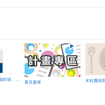
《單元名詞說明-婚姻斜坡、婚姻排擠》簡報
米粒魔術
看見臺東