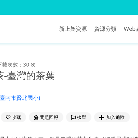
新上架資源
資源分類
We
下載次數：30 次
茶-臺灣的茶葉
(臺南市賢北國小)
收藏
問題回報
檢舉
加入追蹤