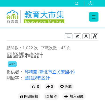
:::
跳到主要內容
:::
點閱數：1,022 次
下載次數：43 次
國語課程設計
web
提供者：
邱靖薰
(新北市立民安國小)
關鍵字：
國語課程設計
0
0
收藏
問題回報
檢舉
加入追蹤