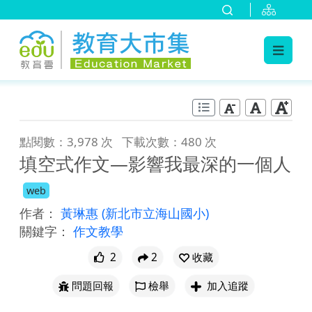
:::
跳到主要內容
:::
點閱數：3,978 次
下載次數：480 次
填空式作文—影響我最深的一個人
web
作者：
黃琳惠
(新北市立海山國小)
關鍵字：
作文教學
2
2
收藏
問題回報
檢舉
加入追蹤