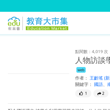
:::
跳到主要內容
:::
點閱數：4,019 次
人物訪談
web
作者：
王齡瑤
(
關鍵字：
國語
、
1
2