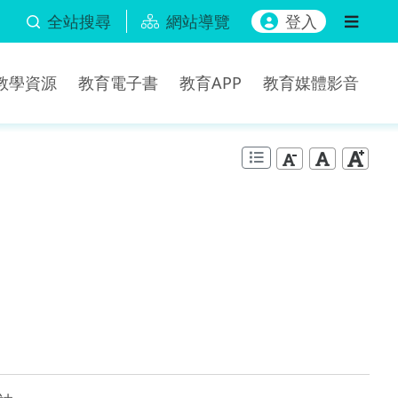
全站搜尋
網站導覽
登入
b教學資源
教育電子書
教育APP
教育媒體影音