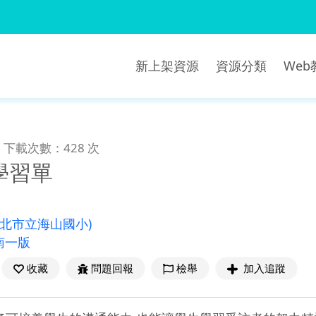
新上架資源
資源分類
We
下載次數：428 次
學習單
新北市立海山國小)
南一版
收藏
問題回報
檢舉
加入追蹤