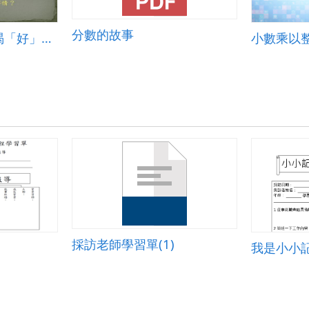
分數的故事
走入手斧男孩之飢渴「好」火伴
小數乘以
採訪老師學習單(1)
我是小小