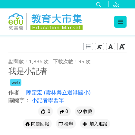
:::
跳到主要內容
:::
點閱數：1,836 次
下載次數：95 次
我是小記者
web
作者：
陳定宏
(雲林縣立過港國小)
關鍵字：
小記者學習單
0
0
收藏
問題回報
檢舉
加入追蹤