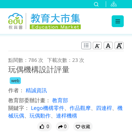
:::
跳到主要內容
:::
點閱數：786 次
下載次數：23 次
玩偶機構設計評量
web
作者：
精誠資訊
教育部委辦計畫：
教育部
關鍵字：
Lego機構零件
、
作品觀摩
、
四連桿
、
機
械玩偶
、
玩偶動作
、
連桿機構
0
0
收藏