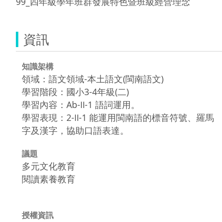
99_四年級學年班群發展特色暨班級經營理念
資訊
知識架構
領域：語文領域-本土語文(閩南語文)
學習階段：國小3-4年級(二)
學習內容：Ab-Ⅱ-1 語詞運用。
學習表現：2-Ⅱ-1 能運用閩南語的標音符號、羅馬
字及漢字，協助口語表達。
議題
多元文化教育
閱讀素養教育
授權資訊