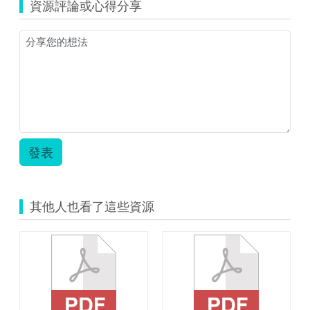
國
資源評論或心得分享
語-
第
9
課
教
案-603.zip
發表
其他人也看了這些資源