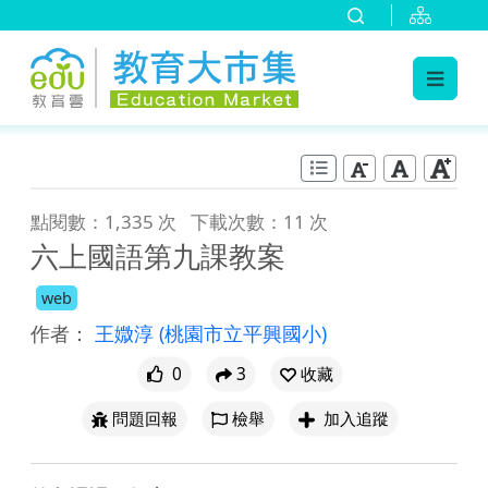
:::
跳到主要內容
:::
點閱數：1,335 次
下載次數：11 次
六上國語第九課教案
web
作者：
王媺淳
(桃園市立平興國小)
0
3
收藏
問題回報
檢舉
加入追蹤