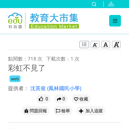
:::
跳到主要內容
:::
點閱數：718 次
下載次數：1 次
彩虹不見了
web
提供者：
沈英俊
(鳳林國民小學)
0
0
收藏
問題回報
檢舉
加入追蹤