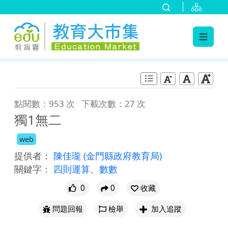
:::
跳到主要內容
:::
點閱數：953 次
下載次數：27 次
獨1無二
web
提供者：
陳佳瓏
(金門縣政府教育局)
關鍵字：
四則運算
、
數數
0
0
收藏
問題回報
檢舉
加入追蹤