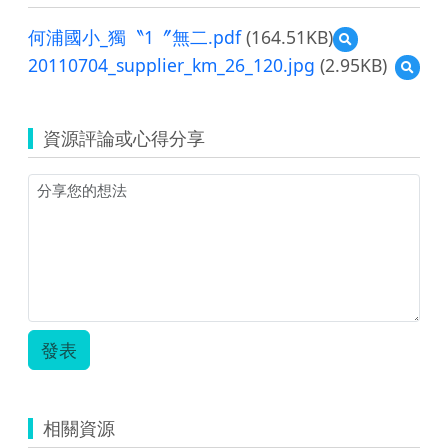
何浦國小_獨〝1〞無二.pdf
(164.51KB)
預
覽
20110704_supplier_km_26_120.jpg
(2.95KB)
預
何
覽
浦
20110
國
小
資源評論或心得分享
_
獨
〝1〞
無
二.pdf
發表
相關資源