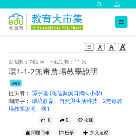
:::
跳到主要內容
:::
點閱數：765 次
下載次數：11 次
環1-1-2無毒農場教學說明
web
提供者：
譚宇隆
(花蓮縣溪口國民小學)
關鍵字：
環境教育
、
自然與生活科技
、
2無毒農
場教學說明
、
環1
0
0
收藏
問題回報
檢舉
加入追蹤