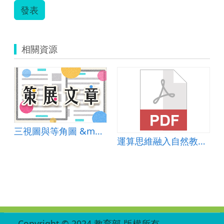
發表
相關資源
三視圖與等角圖 &mdash; 生活科技課程的識圖老馬
運算思維融入自然教材-防疫送餐機器人
:::
Copyright © 2024 教育部 版權所有