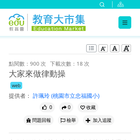
:::
跳到主要內容
:::
點閱數：900 次
下載次數：18 次
大家來做律動操
web
提供者：
許珮玲
(桃園市立忠福國小)
0
0
收藏
問題回報
檢舉
加入追蹤