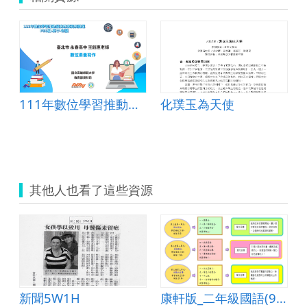
111年數位學習推動優良教案-自主學習組(高中)-特優-臺北市永春高中-王鈺惠老師
化璞玉為天使
書會
其他人也看了這些資源
語(99上)
新聞5W1H
康軒版_二年級國語(99上)