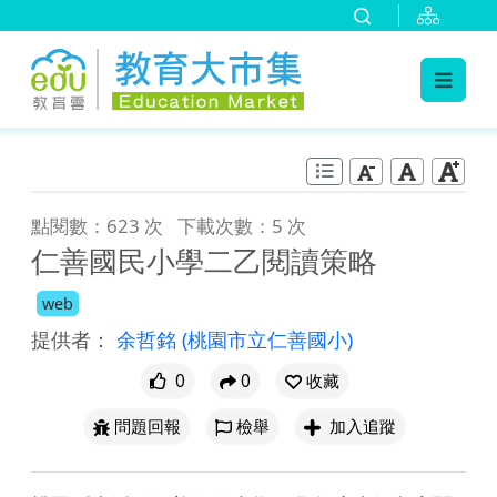
:::
跳到主要內容
:::
點閱數：623 次
下載次數：5 次
仁善國民小學二乙閱讀策略
web
提供者：
余哲銘
(桃園市立仁善國小)
0
0
收藏
問題回報
檢舉
加入追蹤