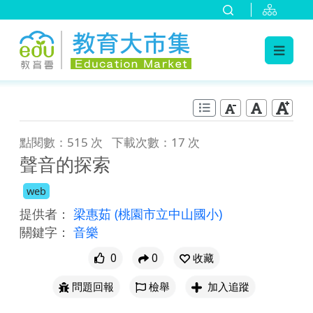
:::
跳到主要內容
:::
點閱數：515 次
下載次數：17 次
聲音的探索
web
提供者：
梁惠茹
(桃園市立中山國小)
關鍵字：
音樂
0
0
收藏
問題回報
檢舉
加入追蹤