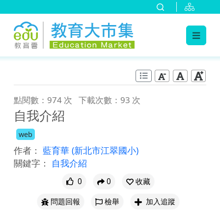
:::
跳到主要內容
:::
點閱數：974 次
下載次數：93 次
自我介紹
web
作者：
藍育華
(新北市江翠國小)
關鍵字：
自我介紹
0
0
收藏
問題回報
檢舉
加入追蹤