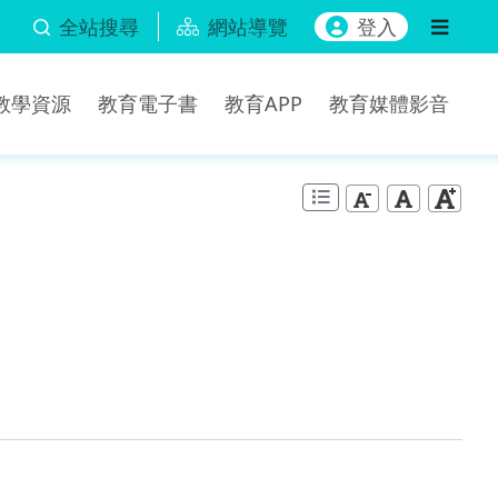
全站搜尋
網站導覽
登入
b教學資源
教育電子書
教育APP
教育媒體影音