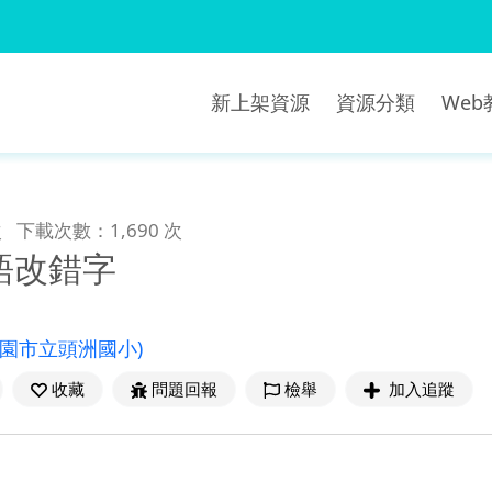
新上架資源
資源分類
We
次
下載次數：1,690 次
語改錯字
桃園市立頭洲國小)
收藏
問題回報
檢舉
加入追蹤