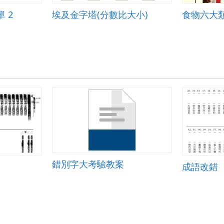
 2
埃及金字塔(分數比大小)
食物六大
錯別字大考驗教案
成語改錯