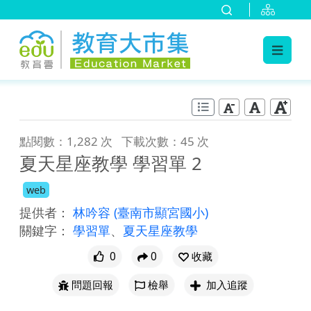
:::
跳到主要內容
:::
點閱數：1,282 次
下載次數：45 次
夏天星座教學 學習單 2
web
提供者：
林吟容
(臺南市顯宮國小)
關鍵字：
學習單
、
夏天星座教學
0
0
收藏
問題回報
檢舉
加入追蹤