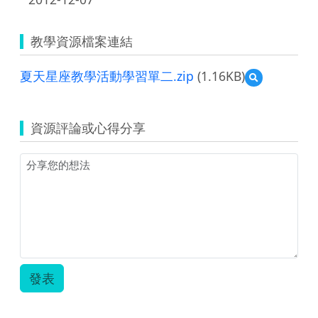
教學資源檔案連結
夏天星座教學活動學習單二.zip
(1.16KB)
預
覽
夏
天
資源評論或心得分享
星
座
教
學
活
動
學
習
單
二.zip
發表