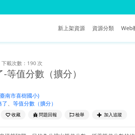
新上架資源
資源分類
We
下載次數：190 次
了-等值分數（擴分）
(臺南市喜樹國小)
路了
、
等值分數（擴分）
收藏
問題回報
檢舉
加入追蹤