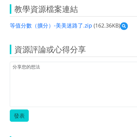
教學資源檔案連結
等值分數（擴分）-美美迷路了.zip
(162.36KB)
預
覽
等
值
資源評論或心得分享
分
數
（擴
分）-
美
美
迷
路
了.zip
發表