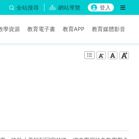
全站搜尋
網站導覽
登入
b教學資源
教育電子書
教育APP
教育媒體影音