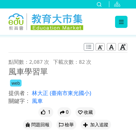
:::
跳到主要內容
:::
點閱數：2,087 次
下載次數：82 次
風車學習單
web
提供者：
林大正
(臺南市東光國小)
關鍵字：
風車
1
0
收藏
問題回報
檢舉
加入追蹤