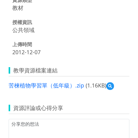
教材
授權資訊
公共領域
上傳時間
2012-12-07
教學資源檔案連結
苦楝植物學習單（低年級）.zip
(1.16KB)
預
覽
苦
楝
資源評論或心得分享
植
物
學
習
單