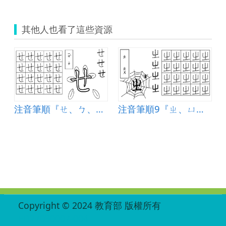
其他人也看了這些資源
注音筆順『ㄝ、ㄅ、ㄆ』
注音筆順9『ㄓ、ㄩ、ㄣ』
:::
Copyright © 2024 教育部 版權所有
ED27030007-004