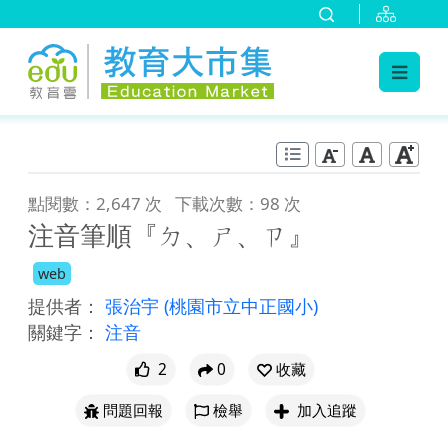
:::
跳到主要內容
:::
點閱數：2,647 次
下載次數：98 次
注音筆順『ㄉ、ㄕ、ㄗ』
web
提供者：
張治宇
(桃園市立中正國小)
關鍵字：
注音
2
0
收藏
問題回報
檢舉
加入追蹤