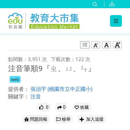
:::
跳到主要內容
:::
點閱數：3,951 次
下載次數：122 次
注音筆順9『ㄓ、ㄩ、ㄣ』
web
提供者：
張治宇
(桃園市立中正國小)
關鍵字：
注音
0
0
收藏
問題回報
檢舉
加入追蹤