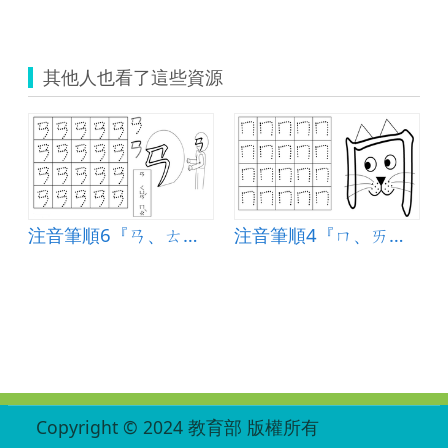
其他人也看了這些資源
注音筆順6『ㄢ、ㄊ、ㄏ』
注音筆順4『ㄇ、ㄞ、 ㄠ』
:::
Copyright © 2024 教育部 版權所有