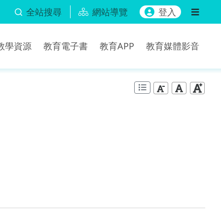
全站搜尋
網站導覽
登入
b教學資源
教育電子書
教育APP
教育媒體影音