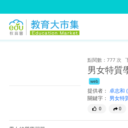
:::
跳到主要內容
:::
點閱數：777 次
男女特質
web
提供者：
卓志和
關鍵字：
男女特
0
0