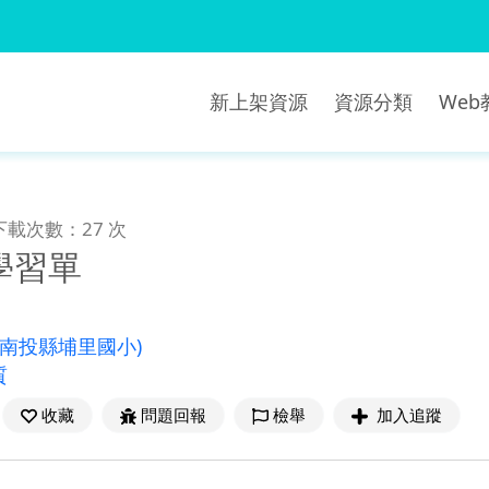
新上架資源
資源分類
We
下載次數：27 次
學習單
(南投縣埔里國小)
質
收藏
問題回報
檢舉
加入追蹤