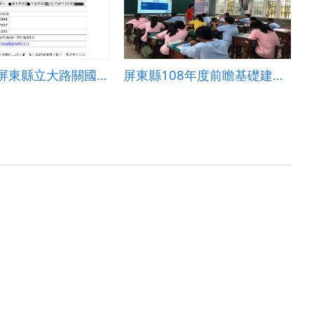
前瞻教案-屏東縣立大路關國民中小學國中部-一人一特點 感情不會散
屏東縣108年度前瞻基礎建設「資訊科技」教案設計-屏東縣立瑪家國民中學-李明瑾-國中有意思之身體界線