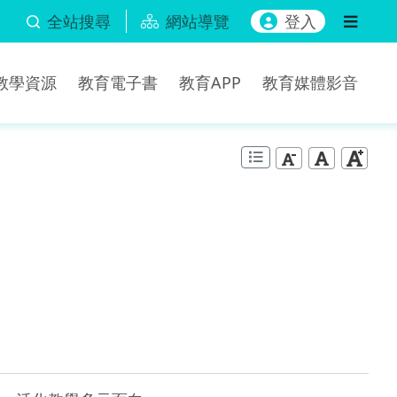
全站搜尋
網站導覽
登入
b教學資源
教育電子書
教育APP
教育媒體影音