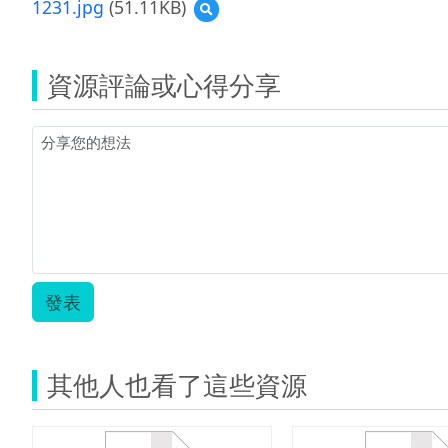
1231.jpg
(51.11KB)
預
創
覽
思
1231.jpg
教
學
資源評論或心得分享
模
式
1231.pdf
發表
其他人也看了這些資源