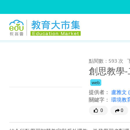
:::
跳到主要內容
:::
點閱數：593 次
創思教學
web
提供者：
盧雅文
關鍵字：
環境教
0
0