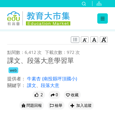
:::
跳到主要內容
:::
點閱數：6,412 次
下載次數：972 次
課文、段落大意學習單
web
提供者：
牛素杏
(南投縣坪頂國小)
關鍵字：
課文
、
段落大意
2
0
收藏
問題回報
檢舉
加入追蹤