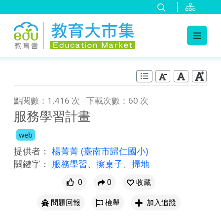
:::
跳到主要內容
:::
點閱數：1,416 次
下載次數：60 次
服務學習計畫
web
提供者：
楊菁菁
(臺南市歸仁國小)
關鍵字：
服務學習
、
擦桌子
、
掃地
0
0
收藏
問題回報
檢舉
加入追蹤