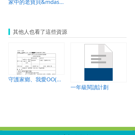
家中的老寶貝&mdash;高齡者行的安全
其他人也看了這些資源
守護家鄉、我愛OO(校名)、服務嘉愛
一年級閱讀計劃
:::