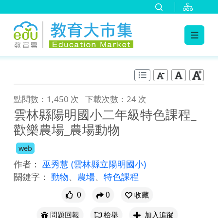
:::
跳到主要內容
:::
點閱數：1,450 次
下載次數：24 次
雲林縣陽明國小二年級特色課程_
歡樂農場_農場動物
web
作者：
巫秀慧
(雲林縣立陽明國小)
關鍵字：
動物
、
農場
、
特色課程
0
0
收藏
問題回報
檢舉
加入追蹤