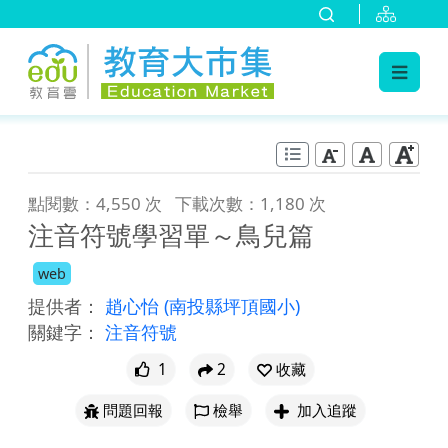
:::
跳到主要內容
:::
點閱數：4,550 次
下載次數：1,180 次
注音符號學習單～鳥兒篇
web
提供者：
趙心怡
(南投縣坪頂國小)
關鍵字：
注音符號
1
2
收藏
問題回報
檢舉
加入追蹤