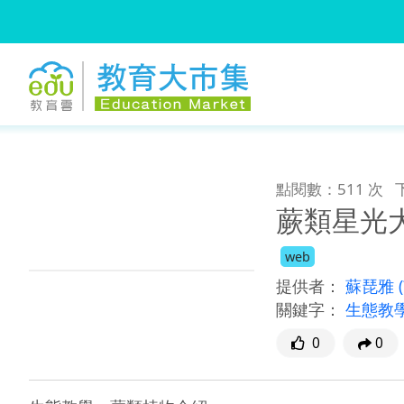
:::
跳到主要內容
:::
點閱數：511 次
蕨類星光
web
提供者：
蘇琵雅
關鍵字：
生態教
0
0