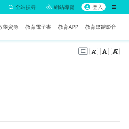
全站搜尋
網站導覽
登入
b教學資源
教育電子書
教育APP
教育媒體影音