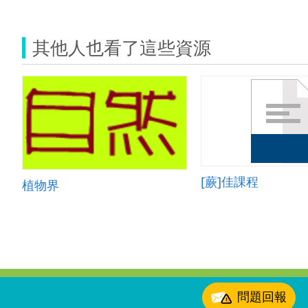
其他人也看了這些資源
[蕨]佳課程
植物界
:::
問題回報