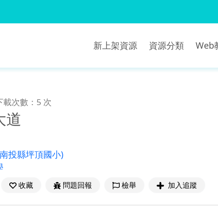
新上架資源
資源分類
We
下載次數：5 次
大道
(南投縣坪頂國小)
學
收藏
問題回報
檢舉
加入追蹤