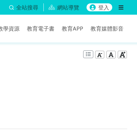
全站搜尋
網站導覽
登入
b教學資源
教育電子書
教育APP
教育媒體影音