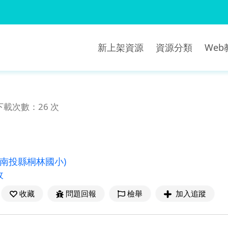
新上架資源
資源分類
We
下載次數：26 次
(南投縣桐林國小)
收
收藏
問題回報
檢舉
加入追蹤