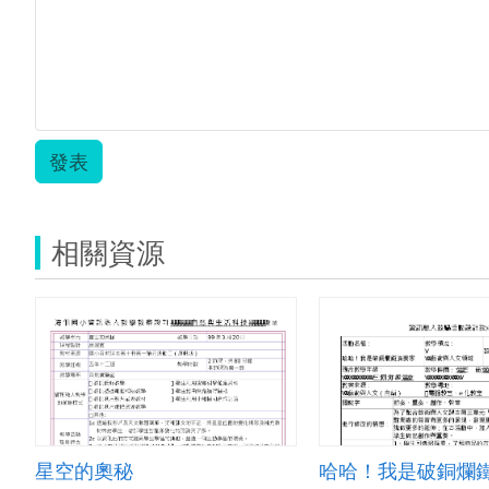
發表
相關資源
星空的奧秘
哈哈！我是破銅爛