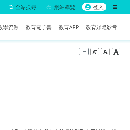
全站搜尋
網站導覽
登入
b教學資源
教育電子書
教育APP
教育媒體影音