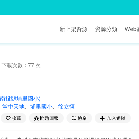
新上架資源
資源分類
We
下載次數：77 次
(南投縣埔里國小)
、
掌中天地
、
埔里國小
、
徐立恆
收藏
問題回報
檢舉
加入追蹤