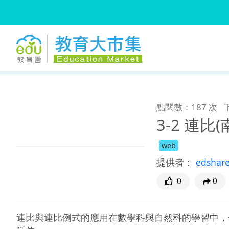
:::
跳到主要內容
:::
點閱數：187 次
3-2 連比
web
提供者：
edshar
0
0
連比與連比例式的應用在數學科與自然科的學習中，