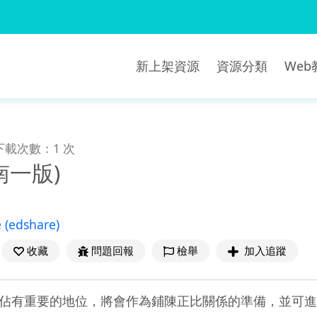
新上架資源
資源分類
We
下載次數：1 次
(南一版)
e
(edshare)
收藏
問題回報
檢舉
加入追蹤
佔有重要的地位，將會作為鋪陳正比關係的準備，並可進