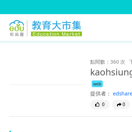
:::
跳到主要內容
:::
點閱數：360 次
kaohsiun
web
提供者：
edshar
0
0