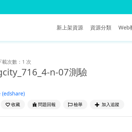
新上架資源
資源分類
We
下載次數：1 次
gcity_716_4-n-07測驗
e
(edshare)
收藏
問題回報
檢舉
加入追蹤