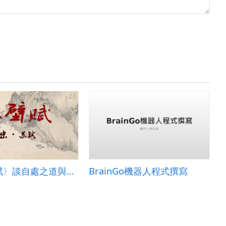
從〈赤壁賦〉談自處之道與生活意趣
BrainGo機器人程式撰寫