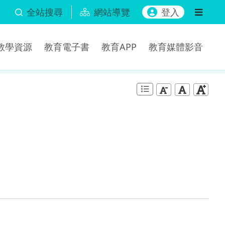
全站搜尋
網站導覽
登入
b教學資源
教育電子書
教育APP
教育媒體影音