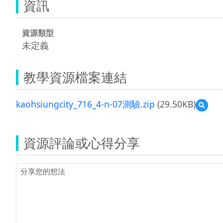
資訊
資源類型
未定義
教學資源檔案連結
kaohsiungcity_716_4-n-07測驗.zip
(29.50KB)
預
覽
kaohs
n-
資源評論或心得分享
07
測
驗.zip